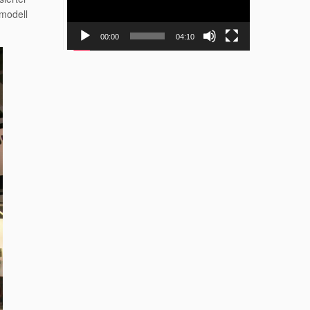
tmodell
00:00
04:10