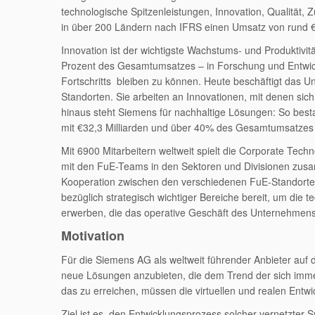
technologische Spitzenleistungen, Innovation, Qualität, Z
in über 200 Ländern nach IFRS einen Umsatz von rund 
Innovation ist der wichtigste Wachstums- und Produktivi
Prozent des Gesamtumsatzes – in Forschung und Entwickl
Fortschritts bleiben zu können. Heute beschäftigt das 
Standorten. Sie arbeiten an Innovationen, mit denen si
hinaus steht Siemens für nachhaltige Lösungen: So bes
mit €32,3 Milliarden und über 40% des Gesamtumsatzes 
Mit 6900 Mitarbeitern weltweit spielt die Corporate Tech
mit den FuE-Teams in den Sektoren und Divisionen zusam
Kooperation zwischen den verschiedenen FuE-Standorten
bezüglich strategisch wichtiger Bereiche bereit, um die
erwerben, die das operative Geschäft des Unternehmens
Motivation
Für die Siemens AG als weltweit führender Anbieter auf d
neue Lösungen anzubieten, die dem Trend der sich imm
das zu erreichen, müssen die virtuellen und realen Entw
Ziel ist es, den Entwicklungsprozess solcher vernetzte