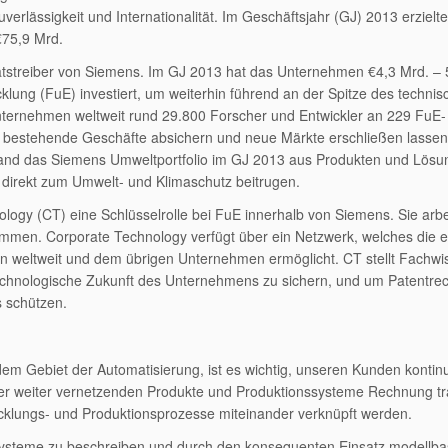
uverlässigkeit und Internationalität. Im Geschäftsjahr (GJ) 2013 erziel
€75,9 Mrd.
tätstreiber von Siemens. Im GJ 2013 hat das Unternehmen €4,3 Mrd. – 
ung (FuE) investiert, um weiterhin führend an der Spitze des technis
Unternehmen weltweit rund 29.800 Forscher und Entwickler an 229 FuE-
ch bestehende Geschäfte absichern und neue Märkte erschließen lasse
tand das Siemens Umweltportfolio im GJ 2013 aus Produkten und Lösu
direkt zum Umwelt- und Klimaschutz beitrugen.
nology (CT) eine Schlüsselrolle bei FuE innerhalb von Siemens. Sie arbe
men. Corporate Technology verfügt über ein Netzwerk, welches die ef
 weltweit und dem übrigen Unternehmen ermöglicht. CT stellt Fachwi
 technologische Zukunft des Unternehmens zu sichern, und um Patentre
 schützen.
em Gebiet der Automatisierung, ist es wichtig, unseren Kunden kontinu
er weiter vernetzenden Produkte und Produktionssysteme Rechnung t
icklungs- und Produktionsprozesse miteinander verknüpft werden.
r Systeme zu beschreiben und durch den konsequenten Einsatz modellbas