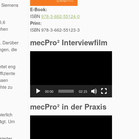
te Siemens
E-Book:
ISBN
978-3-662-55124-0
5,6
Print:
chen
ISBN 978-3-662-55123-3
mecPro² Interviewfilm
n. Darüber
ngen, die
Video-
Player
itet eng
fiziente
ssen
chte zu
00:00
02:15
mecPro² in der Praxis
ierlich
Video-
rägt. Um
Player
ierter